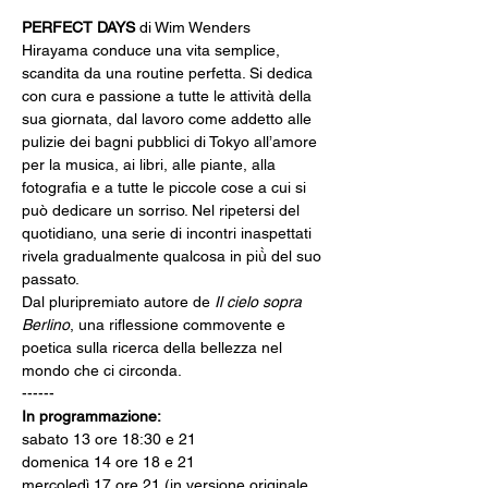
PERFECT DAYS
 di Wim Wenders
Hirayama conduce una vita semplice, 
scandita da una routine perfetta. Si dedica 
con cura e passione a tutte le attività della 
sua giornata, dal lavoro come addetto alle 
pulizie dei bagni pubblici di Tokyo all’amore 
per la musica, ai libri, alle piante, alla 
fotografia e a tutte le piccole cose a cui si 
può dedicare un sorriso. Nel ripetersi del 
quotidiano, una serie di incontri inaspettati 
rivela gradualmente qualcosa in più̀ del suo 
passato.
Dal pluripremiato autore de 
Il cielo sopra 
Berlino
, una riflessione commovente e 
poetica sulla ricerca della bellezza nel 
mondo che ci circonda.
------
In programmazione:
sabato 13 ore 18:30 e 21
domenica 14 ore 18 e 21
mercoledì 17 ore 21 (in versione originale 