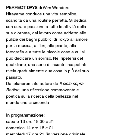
PERFECT DAYS
 di Wim Wenders
Hirayama conduce una vita semplice, 
scandita da una routine perfetta. Si dedica 
con cura e passione a tutte le attività della 
sua giornata, dal lavoro come addetto alle 
pulizie dei bagni pubblici di Tokyo all’amore 
per la musica, ai libri, alle piante, alla 
fotografia e a tutte le piccole cose a cui si 
può dedicare un sorriso. Nel ripetersi del 
quotidiano, una serie di incontri inaspettati 
rivela gradualmente qualcosa in più̀ del suo 
passato.
Dal pluripremiato autore de 
Il cielo sopra 
Berlino
, una riflessione commovente e 
poetica sulla ricerca della bellezza nel 
mondo che ci circonda.
------
In programmazione:
sabato 13 ore 18:30 e 21
domenica 14 ore 18 e 21
mercoledì 17 ore 21 (in versione originale 