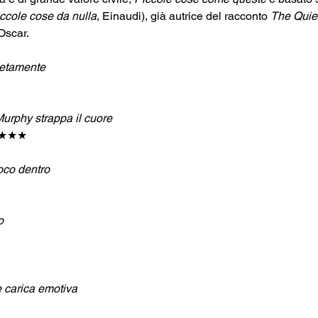
ccole cose da nulla
, Einaudi), già autrice del racconto 
The Quiet 
Oscar.
letamente
 Murphy strappa il cuore
 ★★★★
oco dentro
o 
e carica emotiva