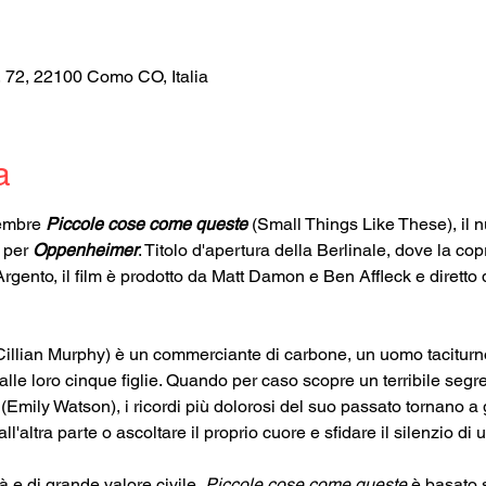
, 72, 22100 Como CO, Italia
a
embre 
Piccole cose come queste
 (Small Things Like These), il n
 per 
Oppenheimer
. Titolo d'apertura della Berlinale, dove la co
Argento, il film è prodotto da Matt Damon e Ben Affleck e diretto 
(Cillian Murphy) è un commerciante di carbone, un uomo taciturno
 alle loro cinque figlie. Quando per caso scopre un terribile seg
 (Emily Watson), i ricordi più dolorosi del suo passato tornano a
all'altra parte o ascoltare il proprio cuore e sfidare il silenzio di
à e di grande valore civile, 
Piccole cose come queste
 è basato s