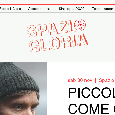
otto il Cielo
Abbonamenti
Sintròpia 2026
Tesseramen
sab 30 nov
  |  
Spazio 
PICCO
COME 