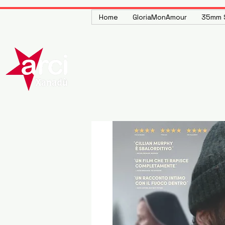
Home
GloriaMonAmour
35mm S