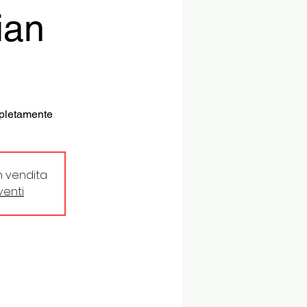
ian
mpletamente
in vendita
eventi