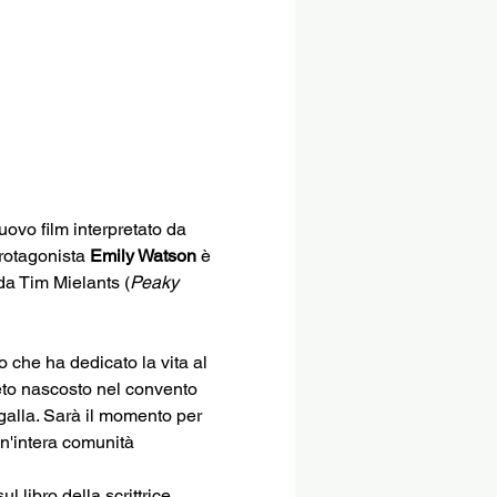
uovo film interpretato da 
protagonista 
Emily Watson
 è 
da Tim Mielants (
Peaky 
 che ha dedicato la vita al 
reto nascosto nel convento 
 galla. Sarà il momento per 
 un'intera comunità
ul libro della scrittrice 