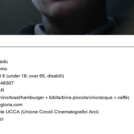
nadù
omo
6 € (under 18, over 65, disabili)
948307
AR
no/toast/hamburger + bibita/birra piccola/vino/acqua + caffè)
loria.com
ete UCCA (Unione Circoli Cinematografici Arci)
ci