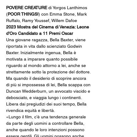
POVERE CREATURE
 di Yorgos Lanthimos 
(
POOR THINGS!
) con Emma Stone, Mark 
Ruffalo, Ramy Youssef, Willem Dafoe
2023 Mostra del Cinema di Venezia: Leone 
d’Oro Candidato a 11 Premi Oscar
Una giovane ragazza, Bella Baxter, viene 
riportata in vita dallo scienziato Godwin 
Baxter. Inizialmente ingenua, Bella è 
motivata a imparare quanto possibile 
riguardo al mondo attorno a lei, anche se 
strettamente sotto la protezione del dottore. 
Ma quando il desiderio di scoprire ancora 
di più si impossessa di lei, Bella scappa con 
Duncan Wedderburn, un avvocato viscido e 
debosciato, e viaggia lungo i continenti. 
Libera dai pregiudizi dei suoi tempo, Bella 
rivendica equità e libertà.
«Lungo il film, c’è una tendenza generale 
da parte degli uomini a controllare Bella, 
anche quando le loro intenzioni possono 
essere gentili. Gli uomini possono anche 