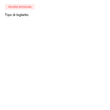
Vendita terminata
Tipo di biglietto
Ingressi
Scopri di più
Prezzo
Da 6,00 € a 8,00 €
Intero
8,00 €
+0,20 € di commissione di servizio sui
biglietti
Ridotto
6,00 €
+0,15 € di commissione di servizio sui