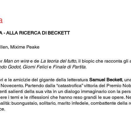
a
A - ALLA RICERCA DI BECKETT
illen, Mixime Peake
er
Man on wire
e de
La teoria del tutto
, il biopic che racconta gli
do Godot, Giorni Felici
e
Finale di Partita.
ori e le amicizie del gigante della letteratura
Samuel Beckett
, una
l Novecento. Partendo dalla “catastrofica” vittoria del Premio Nob
enti salienti della sua vita in un dialogo immaginario con la per
e i temi e le riflessioni che hanno reso grandi le sue opere. Ne 
lità: buongustaio, solitario, marito infedele, combattente della
ce.