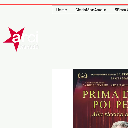
Home
GloriaMonAmour
35mm S