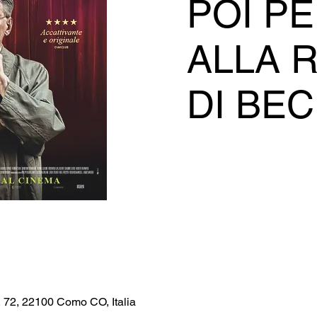
POI PE
ALLA 
DI BE
, 72, 22100 Como CO, Italia