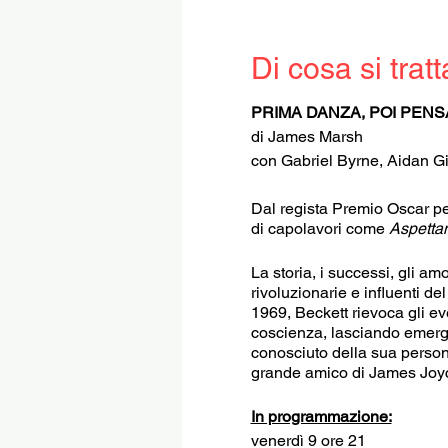
Di cosa si tratt
PRIMA DANZA, POI PENS
di James Marsh
con Gabriel Byrne, Aidan G
Dal regista Premio Oscar p
di capolavori come
Aspettan
La storia, i successi, gli am
rivoluzionarie e influenti de
1969, Beckett rievoca gli ev
coscienza, lasciando emerger
conosciuto della sua persona
grande amico di James Joy
In programmazione:
venerdì 9 ore 21