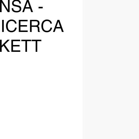
NSA -
RICERCA
CKETT