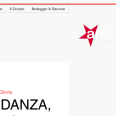
to
Il Circolo
Noleggio & Service
Gloria
 DANZA,