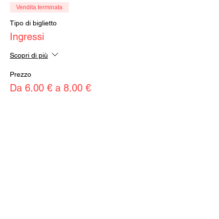
Vendita terminata
Tipo di biglietto
Ingressi
Scopri di più
Prezzo
Da 6,00 € a 8,00 €
Intero
8,00 €
+0,20 € di commissione di servizio sui
biglietti
Ridotto
6,00 €
+0,15 € di commissione di servizio sui
biglietti