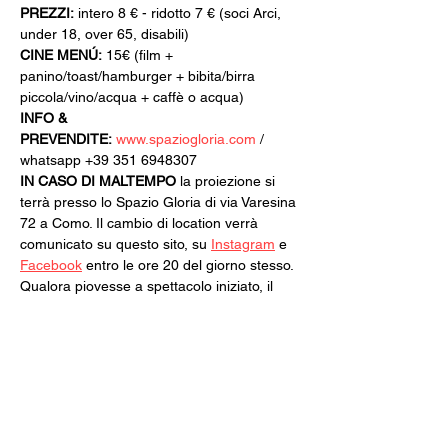
PREZZI:
 intero 8 € - ridotto 7 € (soci Arci, 
under 18, over 65, disabili)
CINE MENÚ:
 15€ (film + 
panino/toast/hamburger + bibita/birra 
piccola/vino/acqua + caffè o acqua)
INFO & 
PREVENDITE:
www.spaziogloria.com
 / 
whatsapp +39 351 6948307
IN CASO DI MALTEMPO
 la proiezione si 
terrà presso lo Spazio Gloria di via Varesina 
72 a Como. Il cambio di location verrà 
comunicato su questo sito, su 
Instagram
 e 
Facebook
 entro le ore 20 del giorno stesso.
Qualora piovesse a spettacolo iniziato, il 
biglietto di ingresso acquistato sarà 
valido per qualsiasi altra proiezione di 
35mm Sotto il Cielo.
Il programma della seconda parte verrà 
svelato intorno alla metà di luglio