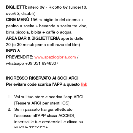
BIGLIETTI: 
intero 8€ - Ridotto 6€ (under18, 
over65, disabili)
CINE MENÙ 
15€ -> biglietto del cinema + 
panino a scelta + bevanda a scelta tra vino, 
birra piccola, bibita + caffè o acqua
AREA BAR & BIGLIETTERIA
 aperte dalle 
20 (o 30 minuti prima dell'inizio del film)
INFO & 
PREVENDITE:
www.spaziogloria.com
 / 
whatsapp +39 351 6948307
INGRESSO RISERVATO AI SOCI ARCI
Per evitare code scarica l'APP a questo 
link
Vai sul tuo store e scarica l’app ARCI 
[Tessera ARCI per utenti iOS].
Se in passato hai già effettuato 
l’accesso all’APP clicca ACCEDI, 
inserisci le tue credenziali e clicca su 
NUOVA TESSERA.