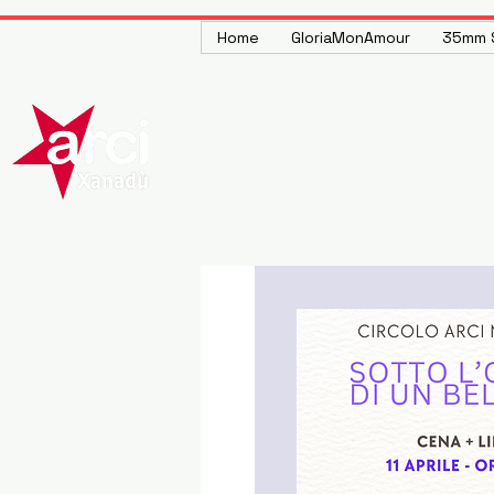
Home
GloriaMonAmour
35mm S