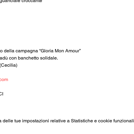
 guanciale croccante
gno della campagna “Gloria Mon Amour”
nadù con banchetto solidale.
Cecilia)
.com
CI
elle tue impostazioni relative a Statistiche e cookie funzionali