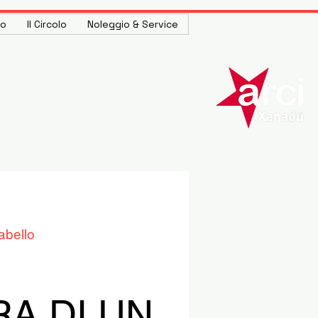
to
Il Circolo
Noleggio & Service
abello
RA DI UN