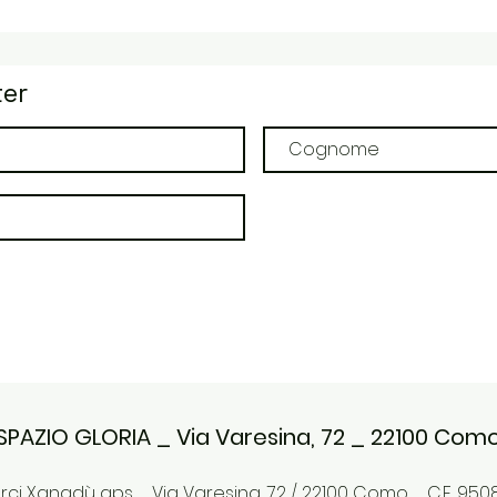
ter
SPAZIO GLORIA _ Via Varesina, 72 _ 22100 Com
ci Xanadù aps _ Via Varesina, 72 / 22100 Como _ C.F. 9508