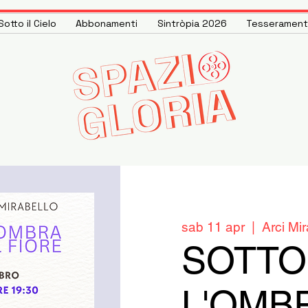
otto il Cielo
Abbonamenti
Sintròpia 2026
Tesseramen
sab 11 apr
  |  
Arci Mir
SOTTO
L'OMB