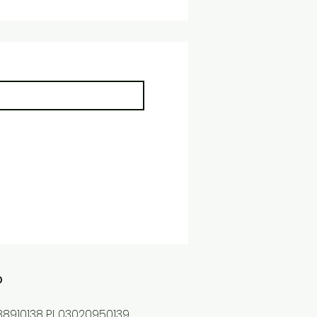
o
8910138 P.I. 03020950139