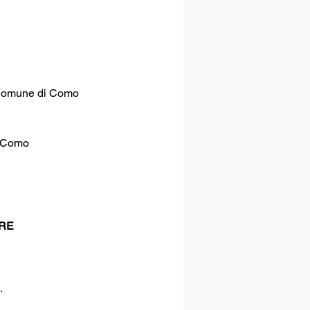
l Comune di Como
a Como 
RE 
.