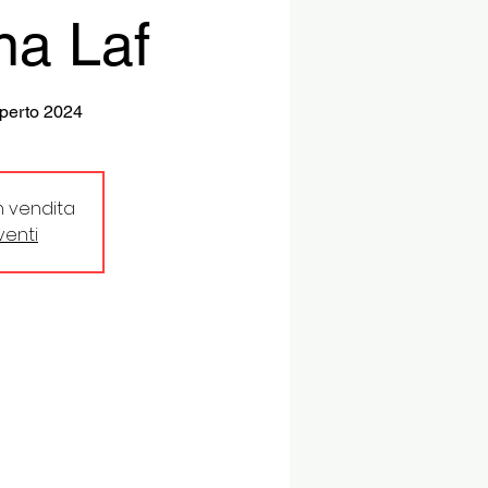
na Laf
perto 2024
in vendita
eventi