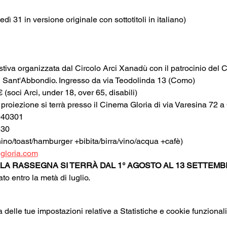
dì 31 in versione originale con sottotitoli in italiano)
tiva organizzata dal Circolo Arci Xanadù con il patrocinio de
di Sant'Abbondio. Ingresso da via Teodolinda 13 (Como) 
€ (soci Arci, under 18, over 65, disabili)
a proiezione si terrà presso il Cinema Gloria di via Varesina 72 
940301
:30
ino/toast/hamburger +bibita/birra/vino/acqua +cafè)
gloria.com
LA RASSEGNA SI TERRÀ DAL 1° AGOSTO AL 13 SETTEMB
o entro la metà di luglio.
elle tue impostazioni relative a Statistiche e cookie funzionali