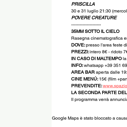
PRISCILLA
30 e 31 luglio 21:30 (mercole
POVERE CREATURE
---------------------
35MM SOTTO IL CIELO
Rasegna cinematografica es
DOVE: 
presso l'area feste 
PREZZI: 
intero 8€ - ridoto 7
IN CASO DI MALTEMPO
 l
INFO: 
whatsapp +39 351 6
AREA BAR 
aperta dalle 19
CINE MENÚ: 
15€ (film +pan
PREVENDITE: 
www.spazio
LA SECONDA PARTE DEL
lI programma verrà annunciat
Google Maps è stato bloccato a causa d