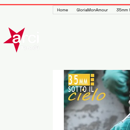
Home
GloriaMonAmour
35mm S