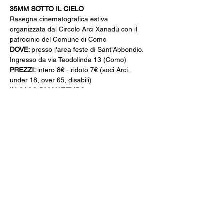
35MM SOTTO IL CIELO
Rasegna cinematografica estiva 
organizzata dal Circolo Arci Xanadù con il 
patrocinio del Comune di Como
DOVE: 
presso l'area feste di Sant'Abbondio. 
Ingresso da via Teodolinda 13 (Como) 
PREZZI: 
intero 8€ - ridoto 7€ (soci Arci, 
under 18, over 65, disabili)
IN CASO DI MALTEMPO
 la proiezione si 
terrà presso il Cinema Gloria di via 
Varesina 72 a Como 
INFO: 
whatsapp +39 351 6940301
AREA BAR 
aperta dalle 19:30
CINE MENÚ: 
15€ (film 
+panino/toast/hamburger 
+bibita/birra/vino/acqua +cafè)
PREVENDITE: 
www.spaziogloria.com
LA SECONDA PARTE DELLA RASSEGNA 
SI TERRÀ DAL 1° AGOSTO AL 13 
SETTEMBRE 
lI programma verrà annunciato entro la 