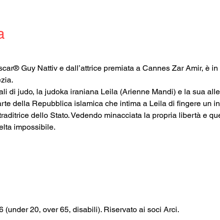
a
car® Guy Nattiv e dall’attrice premiata a Cannes Zar Amir, è in ar
zia.
i di judo, la judoka iraniana Leila (Arienne Mandi) e la sua all
te della Repubblica islamica che intima a Leila di fingere un inf
aditrice dello Stato. Vedendo minacciata la propria libertà e que
elta impossibile.
€6 (under 20, over 65, disabili). Riservato ai soci Arci.