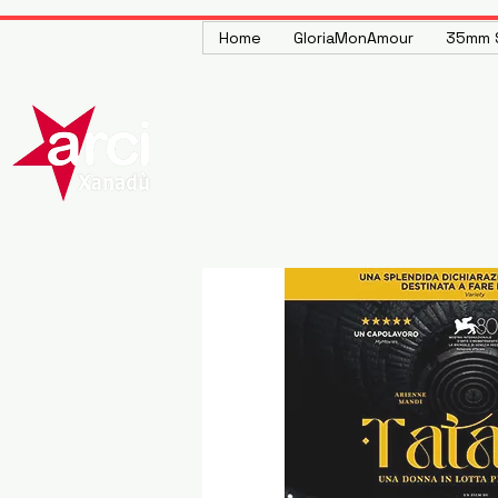
Home
GloriaMonAmour
35mm S