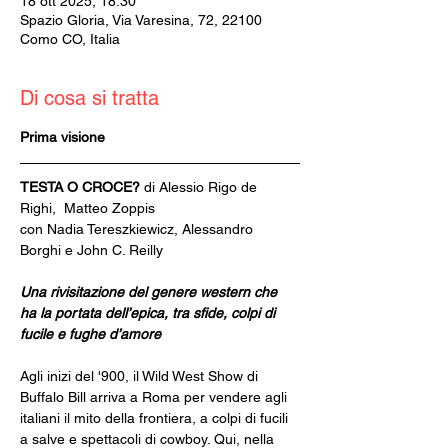
18 ott 2025, 18:30
Spazio Gloria, Via Varesina, 72, 22100
Como CO, Italia
Di cosa si tratta
Prima visione
TESTA O CROCE? 
di Alessio Rigo de 
Righi,  Matteo Zoppis
con Nadia Tereszkiewicz, Alessandro 
Borghi e John C. Reilly
Una rivisitazione del genere western che 
ha la portata dell’epica, tra sfide, colpi di 
fucile e fughe d’amore
Agli inizi del '900, il Wild West Show di 
Buffalo Bill arriva a Roma per vendere agli 
italiani il mito della frontiera, a colpi di fucili 
a salve e spettacoli di cowboy. Qui, nella 