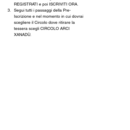
REGISTRATI e poi ISCRIVITI ORA.
Segui tutti i passaggi della Pre-
Iscrizione e nel momento in cui dovrai 
scegliere il Circolo dove ritirare la 
tessera scegli CIRCOLO ARCI 
XANADÙ.
Finisci tutte le operazioni e poi non 
dovrai fare altro che venire in cassa, 
pagare e ritirare la tua tessera 
cartacea.
Una volta che avrai la tua tessera in 
mano, tramite l’app inquadra il 
QRCODE e, come per magia, non 
potrai mai più perdere la tua tessera.
Costo della Tessera ARCI · 10€
Con validità fino al 30 settembre 2026