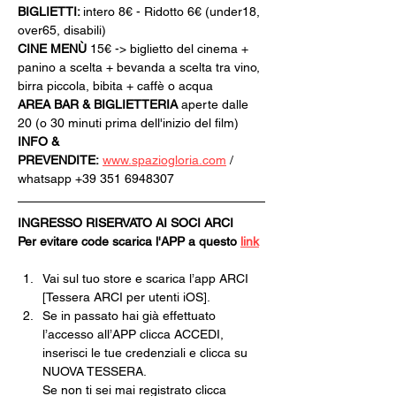
BIGLIETTI: 
intero 8€ - Ridotto 6€ (under18, 
over65, disabili)
CINE MENÙ 
15€ -> biglietto del cinema + 
panino a scelta + bevanda a scelta tra vino, 
birra piccola, bibita + caffè o acqua
AREA BAR & BIGLIETTERIA
 aperte dalle 
20 (o 30 minuti prima dell'inizio del film)
INFO & 
PREVENDITE:
www.spaziogloria.com
 / 
whatsapp +39 351 6948307
INGRESSO RISERVATO AI SOCI ARCI
Per evitare code scarica l'APP a questo 
link
Vai sul tuo store e scarica l’app ARCI 
[Tessera ARCI per utenti iOS].
Se in passato hai già effettuato 
l’accesso all’APP clicca ACCEDI, 
inserisci le tue credenziali e clicca su 
NUOVA TESSERA.
Se non ti sei mai registrato clicca 