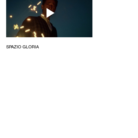
SPAZIO GLORIA
Gestito dal Circolo Arci Xanadù
DOVE: via Varesina 72 a Como
PREZZI: intero 8 € - ridotto 6 € (under 18, 
over 65, disabili)
INFO: whatsapp +39 351 6948307
BIGLIETTERIA & AREA BAR
CINE MENÚ: 15€ (film + 
panino/toast/hamburger + bibita/birra 
piccola/vino/acqua + caffè)
PREVENDITE: www.spaziogloria.com
Arci Xanadù è parte della rete UCCA 
(Unione Circoli Cinematografici Arci)
Ingresso riservato ai soci Arci