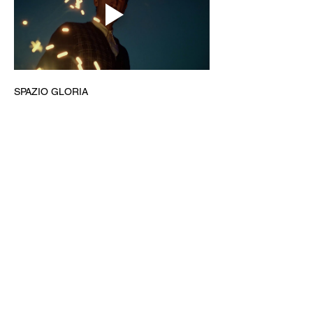
SPAZIO GLORIA
Gestito dal Circolo Arci Xanadù
DOVE: via Varesina 72 a Como
PREZZI: intero 8 € - ridotto 6 € (under 18, 
over 65, disabili)
INFO: whatsapp +39 351 6948307
BIGLIETTERIA & AREA BAR
CINE MENÚ: 15€ (film + 
panino/toast/hamburger + bibita/birra 
piccola/vino/acqua + caffè)
PREVENDITE: www.spaziogloria.com
Arci Xanadù è parte della rete UCCA 
(Unione Circoli Cinematografici Arci)
Ingresso riservato ai soci Arci