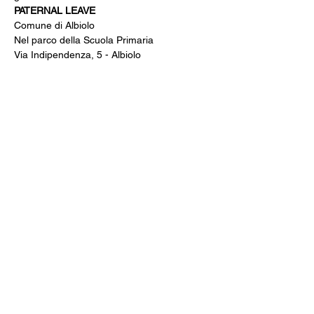
PATERNAL LEAVE
Comune di Albiolo
Nel parco della Scuola Primaria
Via Indipendenza, 5 - Albiolo
Domenica 19 luglio ore 21:30 - Ingresso 
libero
IF - Gli amici immaginari
Comune di Lipomo
Piazzetta Atel - Via Canzighina, 12
Lunedì 20 luglio ore 21:30 - Ingresso libero
LA GUERRA DEI NONNI
Comune di Colverde
Gironico - Piazzale Scuola Primaria
Martedì 21 luglio ore 21:30 - Ingresso 
gratuito
DRAGON TRAINER
Comune di Villa Guardia
Nel Parco Comunale