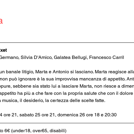
a
xet
ermano, Silvia D'Amico, Galatea Bellugi, Francesco Carril
banale litigio, Marta e Antonio si lasciano. Marta reagisce alla
 non può ignorare è la sua improvvisa mancanza di appetito. Anto
 Eppure, sebbene sia stato lui a lasciare Marta, non riesce a dime
petito ha più a che fare con la propria salute che con il dolore 
 musica, il desiderio, la certezza delle scelte fatte.
24 ore 21, sabato 25 ore 21, domenica 26 ore 18 e 20:30 
to 6€ (under18, over65, disabili)