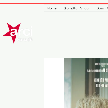
Home
GloriaMonAmour
35mm S