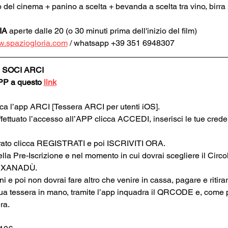
o del cinema + panino a scelta + bevanda a scelta tra vino, birra p
IA
 aperte dalle 20 (o 30 minuti prima dell'inizio del film)
.spaziogloria.com
 / whatsapp +39 351 6948307
 SOCI ARCI
APP a questo 
link
rica l’app ARCI [Tessera ARCI per utenti iOS].
ffettuato l’accesso all’APP clicca ACCEDI, inserisci le tue cred
strato clicca REGISTRATI e poi ISCRIVITI ORA.
ella Pre-Iscrizione e nel momento in cui dovrai scegliere il Circol
I XANADÙ.
oni e poi non dovrai fare altro che venire in cassa, pagare e ritira
tua tessera in mano, tramite l’app inquadra il QRCODE e, come 
ra.