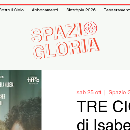
otto il Cielo
Abbonamenti
Sintròpia 2026
Tesseramen
sab 25 ott
  |  
Spazio G
TRE C
di Isabe