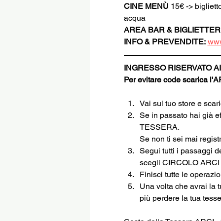
CINE MENÙ 
15€ -> bigliett
acqua
AREA BAR & BIGLIETTER
INFO & PREVENDITE:
www
INGRESSO RISERVATO AI
Per evitare code scarica l'
Vai sul tuo store e sca
Se in passato hai già e
TESSERA.
Se non ti sei mai regi
Segui tutti i passaggi d
scegli CIRCOLO ARC
Finisci tutte le operazi
Una volta che avrai la 
più perdere la tua tesse