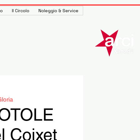
to
Il Circolo
Noleggio & Service
loria
IOTOLE
l Coixet