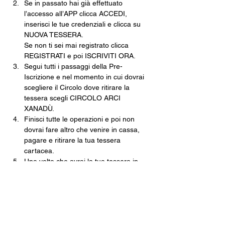
Se in passato hai già effettuato 
l’accesso all’APP clicca ACCEDI, 
inserisci le tue credenziali e clicca su 
NUOVA TESSERA.
Se non ti sei mai registrato clicca 
REGISTRATI e poi ISCRIVITI ORA.
Segui tutti i passaggi della Pre-
Iscrizione e nel momento in cui dovrai 
scegliere il Circolo dove ritirare la 
tessera scegli CIRCOLO ARCI 
XANADÙ.
Finisci tutte le operazioni e poi non 
dovrai fare altro che venire in cassa, 
pagare e ritirare la tua tessera 
cartacea.
Una volta che avrai la tua tessera in 
mano, tramite l’app inquadra il 
QRCODE e, come per magia, non 
potrai mai più perdere la tua tessera.
Costo della Tessera ARCI · 10€
Con validità fino al 30 settembre 2026