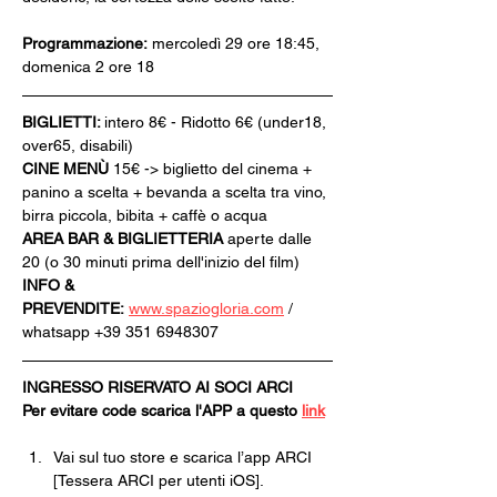
Programmazione:
 mercoledì 29 ore 18:45, 
domenica 2 ore 18
BIGLIETTI: 
intero 8€ - Ridotto 6€ (under18, 
over65, disabili)
CINE MENÙ 
15€ -> biglietto del cinema + 
panino a scelta + bevanda a scelta tra vino, 
birra piccola, bibita + caffè o acqua
AREA BAR & BIGLIETTERIA
 aperte dalle 
20 (o 30 minuti prima dell'inizio del film)
INFO & 
PREVENDITE:
www.spaziogloria.com
 / 
whatsapp +39 351 6948307
INGRESSO RISERVATO AI SOCI ARCI
Per evitare code scarica l'APP a questo 
link
Vai sul tuo store e scarica l’app ARCI 
[Tessera ARCI per utenti iOS].