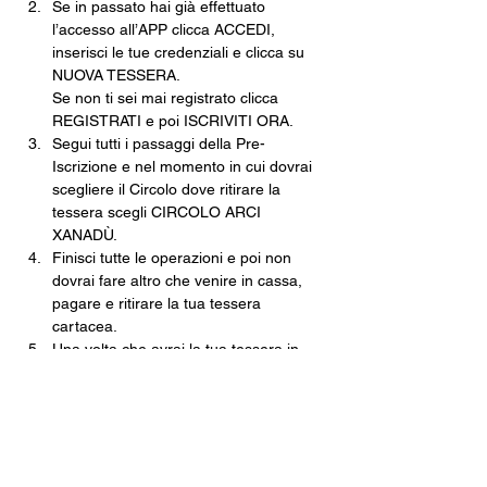
Se in passato hai già effettuato 
l’accesso all’APP clicca ACCEDI, 
inserisci le tue credenziali e clicca su 
NUOVA TESSERA.
Se non ti sei mai registrato clicca 
REGISTRATI e poi ISCRIVITI ORA.
Segui tutti i passaggi della Pre-
Iscrizione e nel momento in cui dovrai 
scegliere il Circolo dove ritirare la 
tessera scegli CIRCOLO ARCI 
XANADÙ.
Finisci tutte le operazioni e poi non 
dovrai fare altro che venire in cassa, 
pagare e ritirare la tua tessera 
cartacea.
Una volta che avrai la tua tessera in 
mano, tramite l’app inquadra il 
QRCODE e, come per magia, non 
potrai mai più perdere la tua tessera.
Costo della Tessera ARCI · 10€
Con validità fino al 30 settembre 2026