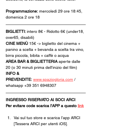
Programmazione:
 mercoledì 29 ore 18:45, 
domenica 2 ore 18
BIGLIETTI: 
intero 8€ - Ridotto 6€ (under18, 
over65, disabili)
CINE MENÙ 
15€ -> biglietto del cinema + 
panino a scelta + bevanda a scelta tra vino, 
birra piccola, bibita + caffè o acqua
AREA BAR & BIGLIETTERIA
 aperte dalle 
20 (o 30 minuti prima dell'inizio del film)
INFO & 
PREVENDITE:
www.spaziogloria.com
 / 
whatsapp +39 351 6948307
INGRESSO RISERVATO AI SOCI ARCI
Per evitare code scarica l'APP a questo 
link
Vai sul tuo store e scarica l’app ARCI 
[Tessera ARCI per utenti iOS].