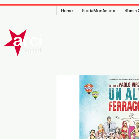
Home
GloriaMonAmour
35mm S