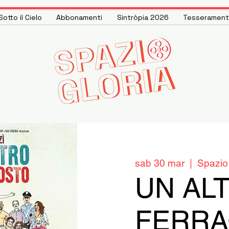
otto il Cielo
Abbonamenti
Sintròpia 2026
Tesseramen
sab 30 mar
  |  
Spazio
UN AL
FERR