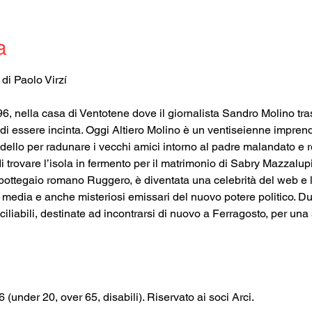
a
6, nella casa di Ventotene dove il giornalista Sandro Molino tra
di essere incinta. Oggi Altiero Molino è un ventiseienne imprendi
ello per radunare i vecchi amici intorno al padre malandato e re
 trovare l’isola in fermento per il matrimonio di Sabry Mazzalup
l bottegaio romano Ruggero, è diventata una celebrità del web e
media e anche misteriosi emissari del nuovo potere politico. Due 
liabili, destinate ad incontrarsi di nuovo a Ferragosto, per una s
€6 (under 20, over 65, disabili). Riservato ai soci Arci.