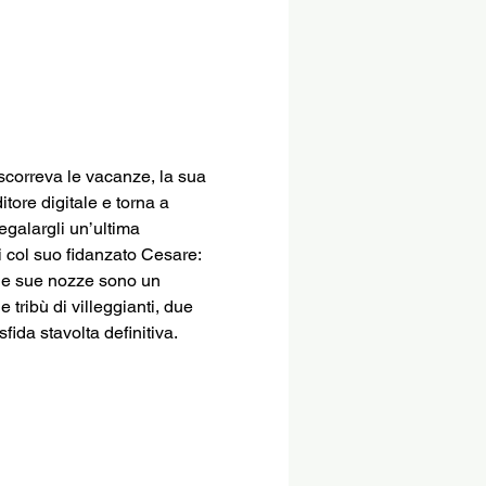
scorreva le vacanze, la sua 
tore digitale e torna a 
galargli un’ultima 
i col suo fidanzato Cesare: 
 le sue nozze sono un 
tribù di villeggianti, due 
fida stavolta definitiva.