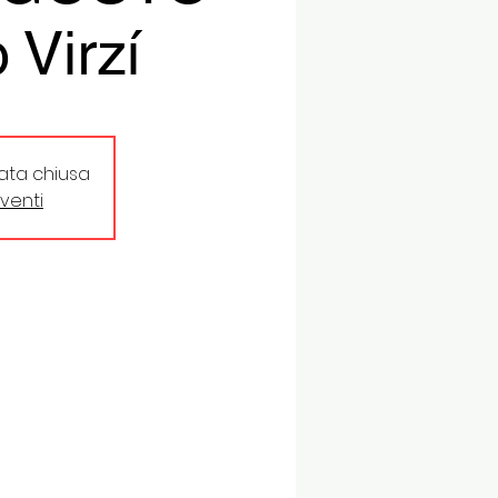
 Virzí
tata chiusa
eventi