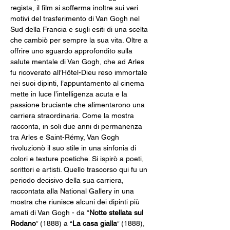
regista, il film si sofferma inoltre sui veri 
motivi del trasferimento di Van Gogh nel 
Sud della Francia e sugli esiti di una scelta 
che cambiò per sempre la sua vita. Oltre a 
offrire uno sguardo approfondito sulla 
salute mentale di Van Gogh, che ad Arles 
fu ricoverato all’Hôtel-Dieu reso immortale 
nei suoi dipinti, l’appuntamento al cinema 
mette in luce l’intelligenza acuta e la 
passione bruciante che alimentarono una 
carriera straordinaria. Come la mostra 
racconta, in soli due anni di permanenza 
tra Arles e Saint-Rémy, Van Gogh 
rivoluzionò il suo stile in una sinfonia di 
colori e texture poetiche. Si ispirò a poeti, 
scrittori e artisti. Quello trascorso qui fu un 
periodo decisivo della sua carriera, 
raccontata alla National Gallery in una 
mostra che riunisce alcuni dei dipinti più 
amati di Van Gogh - da “
Notte stellata sul 
Rodano
” (1888) a “
La casa gialla
” (1888), 