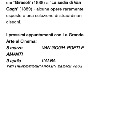
dai “
Girasoli
” (1888) a “
La sedia di Van 
Gogh
” (1889) - alcune opere raramente 
esposte e una selezione di straordinari 
disegni.
I prossimi appuntamenti con La Grande 
Arte al Cinema:
5 marzo                VAN GOGH. POETI E 
AMANTI
9 aprile                 L’ALBA 
DELL’IMPRESSIONISMO. PARIGI 1874
7 maggio
ANDY WARHOL. 
AMERICAN DREAM