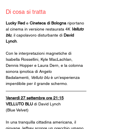
Di cosa si tratta
Lucky Red
 e 
Cineteca di Bologna
 riportano 
al cinema in versione restaurata 4K 
Velluto 
blu
, il capolavoro disturbante di 
David 
Lynch
.
Con le interpretazioni magnetiche di 
Isabella Rossellini, Kyle MacLachlan, 
Dennis Hopper e Laura Dern, e la colonna 
sonora ipnotica di Angelo 
Badalamenti, 
Velluto blu 
è un’esperienza 
imperdibile per il grande schermo.
Venerdì 27 settembre ore 21:15
VELLUTO BLU 
di David Lynch
(Blue Velvet)
In una tranquilla cittadina americana, il 
giovane Jeffrey scopre un orecchio umano 