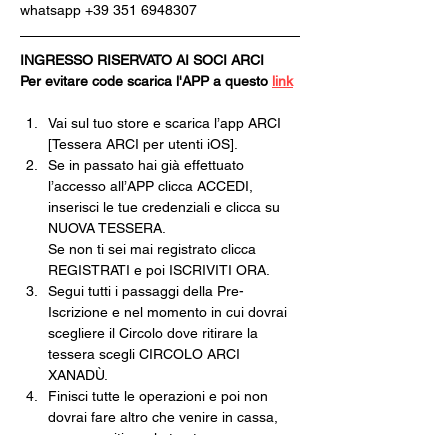
whatsapp +39 351 6948307
INGRESSO RISERVATO AI SOCI ARCI
Per evitare code scarica l'APP a questo 
link
Vai sul tuo store e scarica l’app ARCI 
[Tessera ARCI per utenti iOS].
Se in passato hai già effettuato 
l’accesso all’APP clicca ACCEDI, 
inserisci le tue credenziali e clicca su 
NUOVA TESSERA.
Se non ti sei mai registrato clicca 
REGISTRATI e poi ISCRIVITI ORA.
Segui tutti i passaggi della Pre-
Iscrizione e nel momento in cui dovrai 
scegliere il Circolo dove ritirare la 
tessera scegli CIRCOLO ARCI 
XANADÙ.
Finisci tutte le operazioni e poi non 
dovrai fare altro che venire in cassa, 
pagare e ritirare la tua tessera 