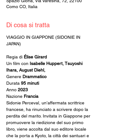
Spazio Gloria, Via Varesina, 72, 22100
Como CO, Italia
Di cosa si tratta
VIAGGIO IN GIAPPONE (SIDONIE IN 
Regia di 
Élise Girard
Un film con 
Isabelle Huppert, Tsuyoshi 
Ihara, August Diehl,
Genere 
Drammatico
Durata 
95 minuti
Anno 
2023
Nazione 
Francia
Sidonie Perceval, un’affermata scrittrice 
francese, ha rinunciato a scrivere dopo la 
perdita del marito. Invitata in Giappone per 
promuovere la riedizione del suo primo 
libro, viene accolta dal suo editore locale 
che la porta a Kyoto, la città dei santuari e 