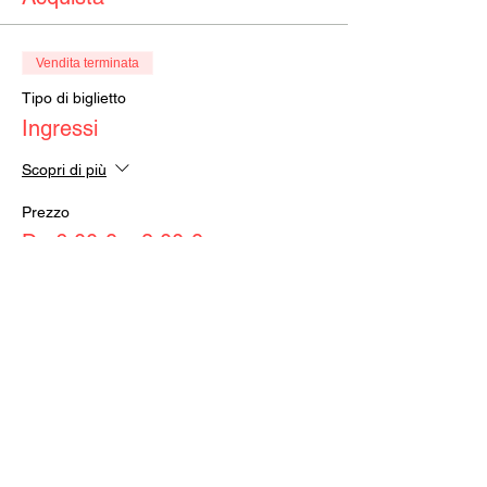
Vendita terminata
Tipo di biglietto
Ingressi
Scopri di più
Prezzo
Da 6,00 € a 8,00 €
Intero
8,00 €
+0,20 € di commissione di servizio sui
biglietti
Ridotto
6,00 €