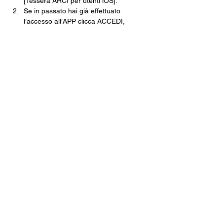
[Tessera ARCI per utenti iOS].
Se in passato hai già effettuato 
l’accesso all’APP clicca ACCEDI, 
inserisci le tue credenziali e clicca su 
NUOVA TESSERA.
Se non ti sei mai registrato clicca 
REGISTRATI e poi ISCRIVITI ORA.
Segui tutti i passaggi della Pre-
Iscrizione e nel momento in cui dovrai 
scegliere il Circolo dove ritirare la 
tessera scegli CIRCOLO ARCI 
XANADÙ.
Finisci tutte le operazioni e poi non 
dovrai fare altro che venire in cassa, 
pagare e ritirare la tua tessera 
cartacea.
Una volta che avrai la tua tessera in 
mano, tramite l’app inquadra il 
QRCODE e, come per magia, non 
potrai mai più perdere la tua tessera.
Costo della Tessera ARCI · 10€