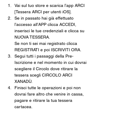
Vai sul tuo store e scarica l’app ARCI 
[Tessera ARCI per utenti iOS].
Se in passato hai già effettuato 
l’accesso all’APP clicca ACCEDI, 
inserisci le tue credenziali e clicca su 
NUOVA TESSERA.
Se non ti sei mai registrato clicca 
REGISTRATI e poi ISCRIVITI ORA.
Segui tutti i passaggi della Pre-
Iscrizione e nel momento in cui dovrai 
scegliere il Circolo dove ritirare la 
tessera scegli CIRCOLO ARCI 
XANADÙ.
Finisci tutte le operazioni e poi non 
dovrai fare altro che venire in cassa, 
pagare e ritirare la tua tessera 
cartacea.
Una volta che avrai la tua tessera in 
mano, tramite l’app inquadra il 
QRCODE e, come per magia, non 
potrai mai più perdere la tua tessera.