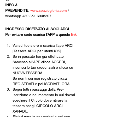
INFO & 
PREVENDITE:
www.spaziogloria.com
 / 
whatsapp +39 351 6948307
INGRESSO RISERVATO AI SOCI ARCI
Per evitare code scarica l'APP a questo 
link
Vai sul tuo store e scarica l’app ARCI 
[Tessera ARCI per utenti iOS].
Se in passato hai già effettuato 
l’accesso all’APP clicca ACCEDI, 
inserisci le tue credenziali e clicca su 
NUOVA TESSERA.
Se non ti sei mai registrato clicca 
REGISTRATI e poi ISCRIVITI ORA.
Segui tutti i passaggi della Pre-
Iscrizione e nel momento in cui dovrai 
scegliere il Circolo dove ritirare la 
tessera scegli CIRCOLO ARCI 
XANADÙ.
Finisci tutte le operazioni e poi non 