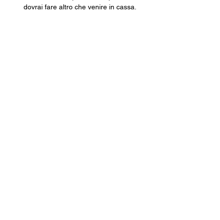
dovrai fare altro che venire in cassa, 
pagare e ritirare la tua tessera 
cartacea.
Una volta che avrai la tua tessera in 
mano, tramite l’app inquadra il 
QRCODE e, come per magia, non 
potrai mai più perdere la tua tessera.
Costo della Tessera ARCI · 10€
Con validità fino al 30 settembre 2026