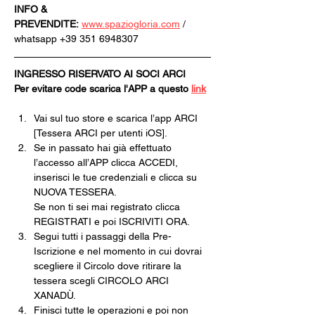
INFO & 
PREVENDITE:
www.spaziogloria.com
 / 
whatsapp +39 351 6948307
INGRESSO RISERVATO AI SOCI ARCI
Per evitare code scarica l'APP a questo 
link
Vai sul tuo store e scarica l’app ARCI 
[Tessera ARCI per utenti iOS].
Se in passato hai già effettuato 
l’accesso all’APP clicca ACCEDI, 
inserisci le tue credenziali e clicca su 
NUOVA TESSERA.
Se non ti sei mai registrato clicca 
REGISTRATI e poi ISCRIVITI ORA.
Segui tutti i passaggi della Pre-
Iscrizione e nel momento in cui dovrai 
scegliere il Circolo dove ritirare la 
tessera scegli CIRCOLO ARCI 
XANADÙ.
Finisci tutte le operazioni e poi non 