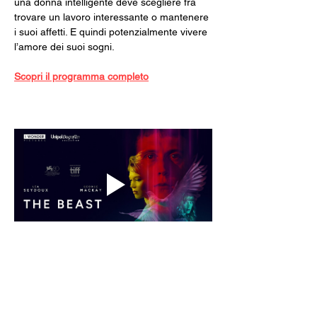
una donna intelligente deve scegliere fra 
trovare un lavoro interessante o mantenere 
i suoi affetti. E quindi potenzialmente vivere 
l’amore dei suoi sogni.
Scopri il programma completo
PAZIO GLORIA
Gestito dal Circolo Arci Xanadù
DOVE: via Varesina 72 a Como
PREZZI: intero 8 € - ridotto 6 € (under 18, 