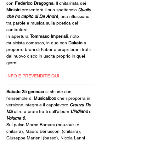
con 
Federico Dragogna
. Il chitarrista dei 
Ministri
 presenterà il suo spettacolo 
Quello 
che ho capito di De Andrè
, una riflessione 
tra parole e musica sulla poetica del 
cantautore.
In apertura 
Tommaso Imperiali
, noto 
musicista comasco, in duo con 
Daketo
 a 
proporre brani di Faber e propri brani tratti 
dal nuovo disco in uscita proprio in quei 
giorni.
INFO E PREVENDITE QUI
Sabato 25 gennaio
 si chiude con 
l’ensemble di 
Musicalbox
 che riproporrà in 
versione integrale il capolavoro 
Creuza De 
Ma
 oltre a brani tratti dall’album 
L’indiano
 e 
Volume 8
.
Sul palco Marco Borsani (bouzouki e 
chitarra), Mauro Berlusconi (chitarra), 
Giuseppe Marieni (basso), Nicola Lanni 